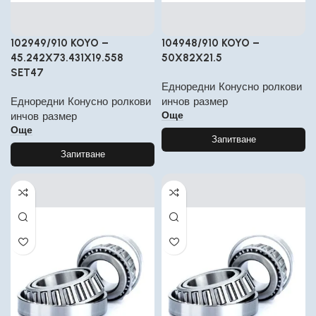
102949/910 KOYO –
104948/910 KOYO –
45.242X73.431X19.558
50X82X21.5
SET47
Едноредни Конусно ролкови
Едноредни Конусно ролкови
инчов размер
Още
инчов размер
Още
Запитване
Запитване