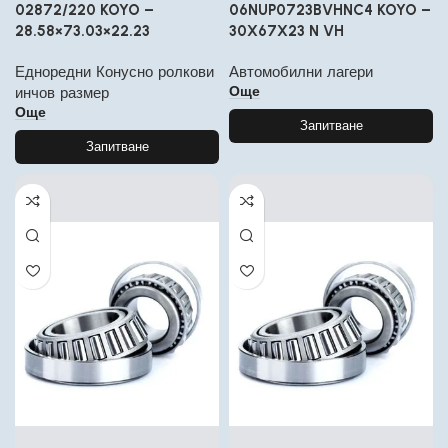
02872/220 KOYO –
06NUP0723BVHNC4 KOYO –
28.58×73.03×22.23
30X67X23 N VH
Едноредни Конусно ролкови
Автомобилни лагери
Още
инчов размер
Още
Запитване
Запитване