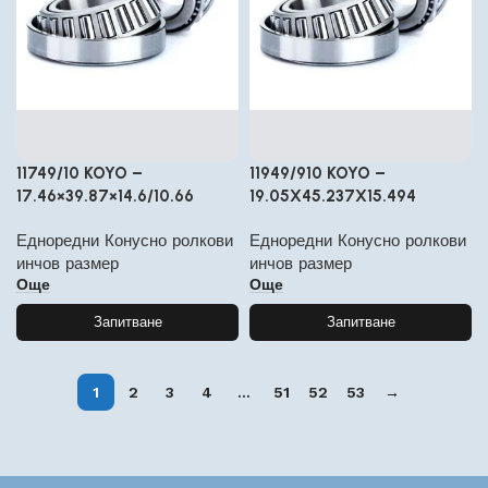
11749/10 KOYO –
11949/910 KOYO –
17.46×39.87×14.6/10.66
19.05X45.237X15.494
Едноредни Конусно ролкови
Едноредни Конусно ролкови
инчов размер
инчов размер
Още
Още
Запитване
Запитване
1
2
3
4
…
51
52
53
→