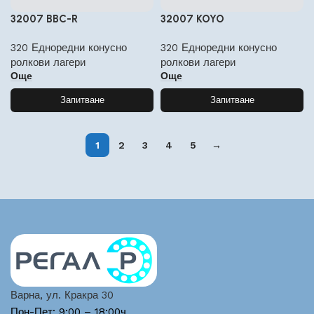
32007 BBC-R
32007 KOYO
320 Едноредни конусно
320 Едноредни конусно
ролкови лагери
ролкови лагери
Още
Още
Запитване
Запитване
1
2
3
4
5
→
Варна, ул. Кракра 30
Пон-Пет: 9:00 – 18:00ч.