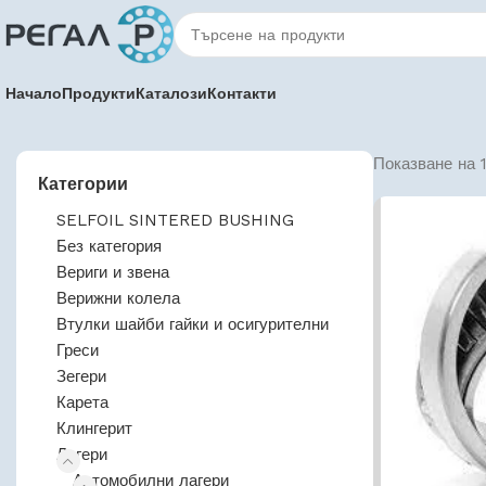
Начало
Продукти
Каталози
Контакти
Показване на 1
Категории
SELFOIL SINTERED BUSHING
Без категория
Вериги и звена
Верижни колела
Втулки шайби гайки и осигурителни
Греси
Зегери
Карета
Клингерит
Лагери
Автомобилни лагери