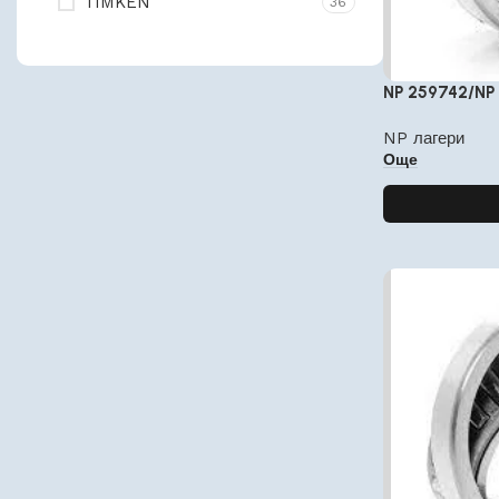
TIMKEN
36
NP 259742/NP 
NP лагери
Още