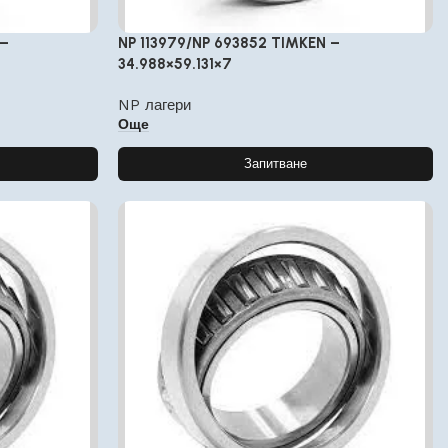
 –
NP 113979/NP 693852 TIMKEN –
34.988×59.131×7
NP лагери
Още
Запитване