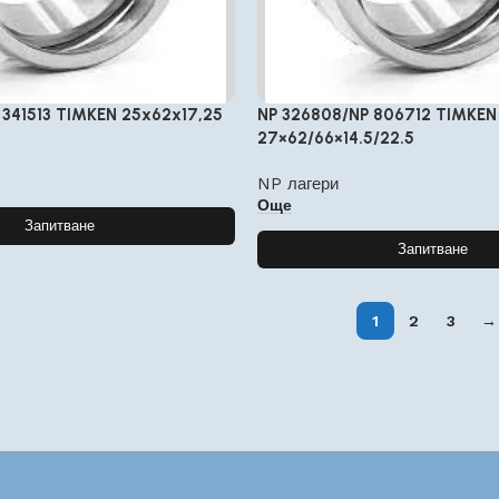
 341513 TIMKEN 25x62x17,25
NP 326808/NP 806712 TIMKEN
27×62/66×14.5/22.5
NP лагери
Още
Запитване
Запитване
1
2
3
→