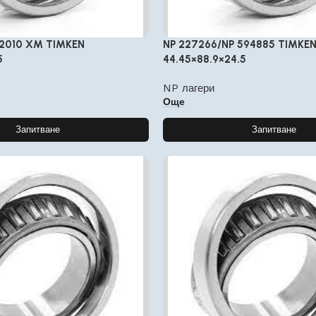
32010 XM TIMKEN
NP 227266/NP 594885 TIMKEN
5
44.45×88.9×24.5
NP лагери
Още
Запитване
Запитване