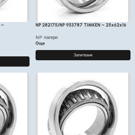
 –
NP 282175/NP 953787 TIMKEN – 25x62x16
NP лагери
Още
Запитване