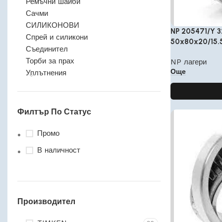
Ремъчни шайби
Сачми
СИЛИКОНОВИ
NP 205471/Y 
Спрей и силикони
50x80x20/15.
Съединител
Торби за прах
NP лагери
Още
Уплътнения
Филтър По Статус
Промо
В наличност
Производител