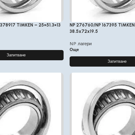
378917 TIMKEN – 25×51.3×13
NP 276760/NP 167395 TIMKEN
38.5x72x19.5
NP лагери
Още
Запитване
Запитване