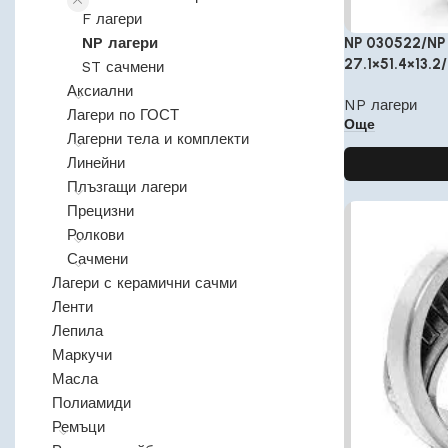
F лагери
NP лагери
NP 030522/NP
27.1×51.4×13.2
ST сачмени
Аксиални
NP лагери
Лагери по ГОСТ
Още
Лагерни тела и комплекти
Линейни
Плъзгащи лагери
Прецизни
Ролкови
Сачмени
Лагери с керамични сачми
Ленти
Лепила
Маркучи
Масла
Полиамиди
Ремъци