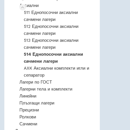
Аксиални
511 Еднопосочни аксиални
сачмени лагери
512 Еднопосочни аксиални
сачмени лагери
513 Еднопосочни аксиални
сачмени лагери
514 Еднопосочни аксиални
сачмени лагери
AXK Аксиални комплекти игли и
сепаратор
Лагери по ГОСТ
Лагерни тела и комплекти
Линейни
Плъзгащи лагери
Прецизни
Ролкови
Сачмени