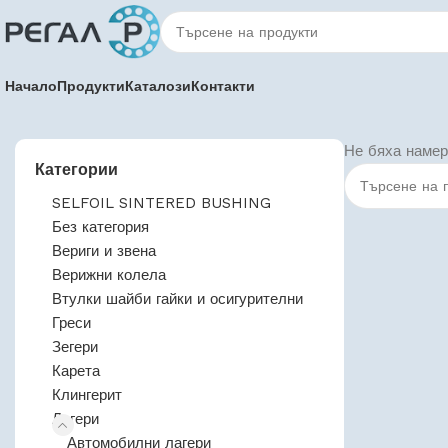
Начало
Продукти
Каталози
Контакти
Не бяха намер
Категории
SELFOIL SINTERED BUSHING
Без категория
Вериги и звена
Верижни колела
Втулки шайби гайки и осигурителни
Греси
Зегери
Карета
Клингерит
Лагери
Автомобилни лагери