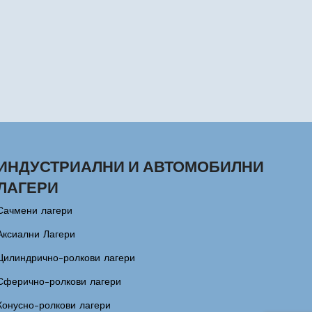
ИНДУСТРИАЛНИ И АВТОМОБИЛНИ
ЛАГЕРИ
Сачмени лагери
Аксиални Лагери
Цилиндрично-ролкови лагери
Сферично-ролкови лагери
Конусно-ролкови лагери