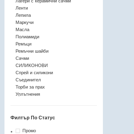
Лагери с керамични сачми
Ленти
Лепила
Маркучи
Масла
Полиамиди
Ремъци
Ремъчни шайби
Сачми
СИЛИКОНОВИ
Спрей и силикони
Съединител
Торби за прах
Уплътнения
Филтър По Статус
Промо