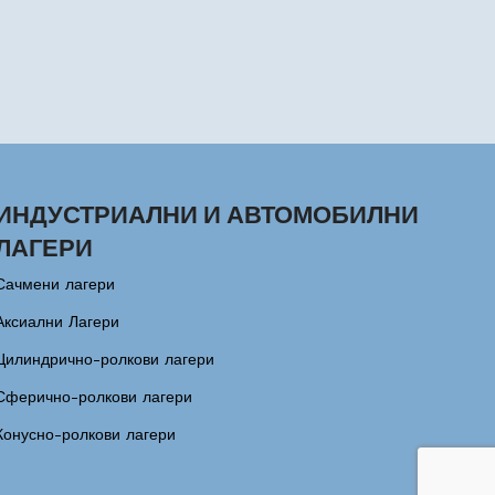
ИНДУСТРИАЛНИ И АВТОМОБИЛНИ
ЛАГЕРИ
Сачмени лагери
Аксиални Лагери
Цилиндрично-ролкови лагери
Сферично-ролкови лагери
Конусно-ролкови лагери