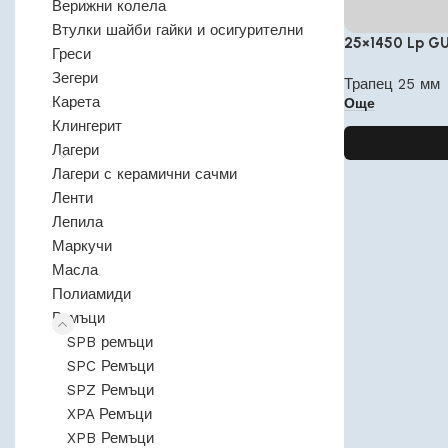
Верижни колела
Втулки шайби гайки и осигурителни
25×1450 Lp G
Греси
Зегери
Трапец 25 мм
Карета
Още
Клингерит
Лагери
Лагери с керамични сачми
Ленти
Лепила
Маркучи
Масла
Полиамиди
Ремъци
SPB ремъци
SPC Ремъци
SPZ Ремъци
XPA Ремъци
XPB Ремъци