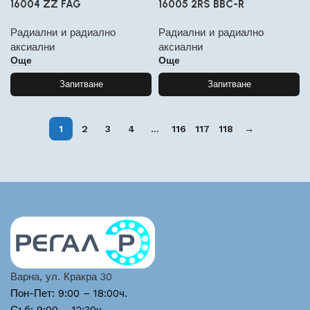
16004 ZZ FAG
16005 2RS BBC-R
Радиални и радиално
Радиални и радиално
аксиални
аксиални
Още
Още
Запитване
Запитване
1
2
3
4
…
116
117
118
→
Варна, ул. Кракра 30
Пон-Пет: 9:00 – 18:00ч.