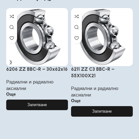
6206 ZZ BBC-R – 30x62x16
6211 ZZ C3 BBC-R –
6
55X100X21
1
Радиални и радиално
аксиални
Радиални и радиално
Р
Още
аксиални
а
Още
Запитване
Запитване