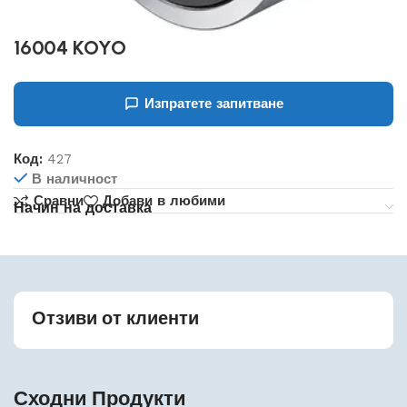
16004 KOYO
Изпратете запитване
Код:
427
В наличност
Сравни
Добави в любими
Начин на доставка
Отзиви от клиенти
Сходни Продукти