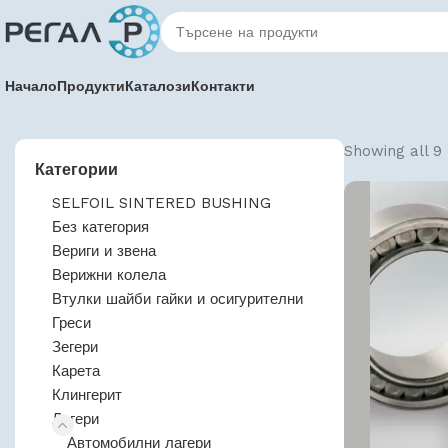
Начало
Продукти
Каталози
Контакти
Showing all 9 
Категории
SELFOIL SINTERED BUSHING
Без категория
Вериги и звена
Верижни колела
Втулки шайби гайки и осигурителни
Греси
Зегери
Карета
Клингерит
Лагери
Автомобилни лагери