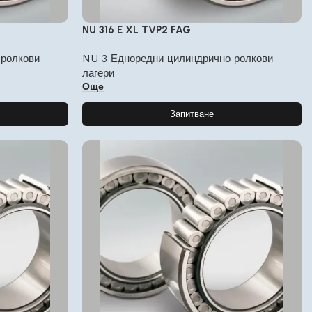
NU 316 E XL TVP2 FAG
 ролкови
NU 3 Едноредни цилиндрично ролкови
лагери
Още
Запитване