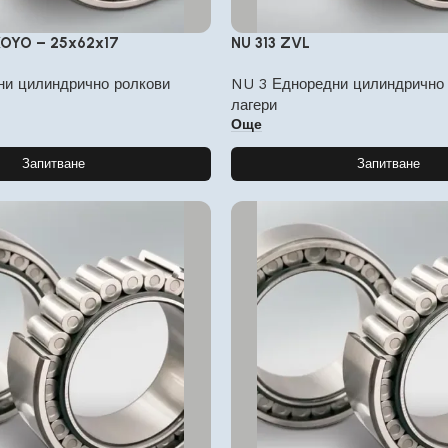
KOYO – 25x62x17
NU 313 ZVL
ни цилиндрично ролкови
NU 3 Едноредни цилиндрично
лагери
Още
Запитване
Запитване