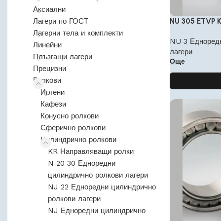
Аксиални
Лагери по ГОСТ
NU 305 ETVP 
Лагерни тела и комплекти
NU 3 Едноред
Линейни
лагери
Плъзгащи лагери
Още
Прецизни
Ролкови
Иглени
Кафези
Конусно ролкови
Сферично ролкови
Цилиндрично ролкови
KR Направляващи ролки
N 20 30 Едноредни
цилиндрично ролкови лагери
NJ 22 Едноредни цилиндрично
ролкови лагери
NJ Едноредни цилиндрично