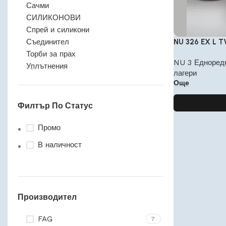
Сачми
СИЛИКОНОВИ
Спрей и силикони
Съединител
NU 326 EX L T
Торби за прах
NU 3 Едноред
Уплътнения
лагери
Още
Филтър По Статус
Промо
В наличност
Производител
FAG
7