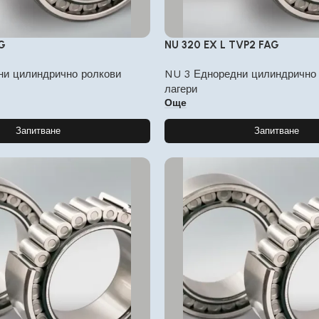
G
NU 320 EX L TVP2 FAG
ни цилиндрично ролкови
NU 3 Едноредни цилиндрично
лагери
Още
Запитване
Запитване