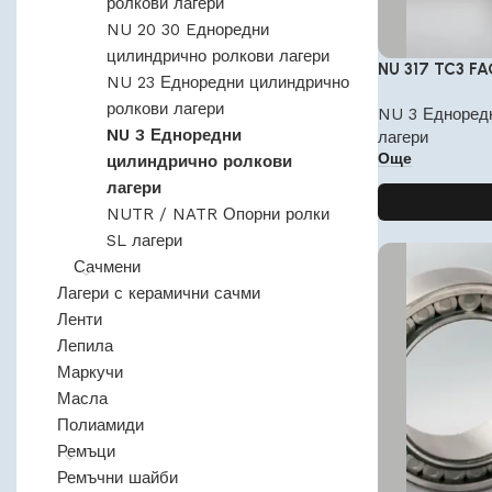
ролкови лагери
NU 20 30 Eдноредни
цилиндрично ролкови лагери
NU 317 TC3 FA
NU 23 Едноредни цилиндрично
ролкови лагери
NU 3 Едноред
NU 3 Едноредни
лагери
Още
цилиндрично ролкови
лагери
NUTR / NATR Опорни ролки
SL лагери
Сачмени
Лагери с керамични сачми
Ленти
Лепила
Маркучи
Масла
Полиамиди
Ремъци
Ремъчни шайби