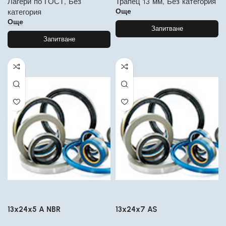
Лагери по ГОСТ
,
Без
Трапец 13 мм
,
Без категория
Още
категория
Още
Запитване
Запитване
13x24x5 A NBR
13x24x7 AS