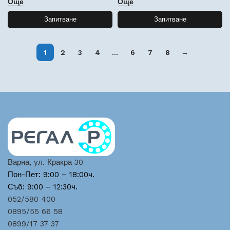
Още
Още
Запитване
Запитване
1
2
3
4
…
6
7
8
→
Варна, ул. Кракра 30
Пон-Пет: 9:00 – 18:00ч.
Съб: 9:00 – 12:30ч.
052/580 400
0895/55 66 58
0899/17 37 37