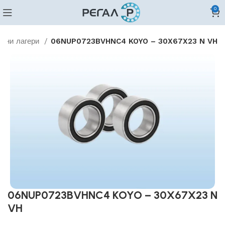
0
илни лагери
06NUP0723BVHNC4 KOYO – 30X67X23 N VH
06NUP0723BVHNC4 KOYO – 30X67X23 N
VH