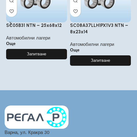
SC05B31 NTN – 25x68x12
SC08A37LLH1PX1V3 NTN –
1
8x23x14
2
Автомобилни лагери
Още
Автомобилни лагери
А
Още
Запитване
Запитване
Варна, ул. Кракра 30