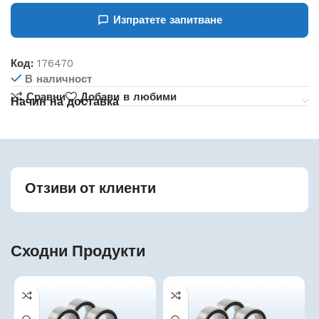
Изпратете запитване
Код:
176470
В наличност
Сравни
Добави в любими
Начин на доставка
Отзиви от клиенти
Сходни Продукти