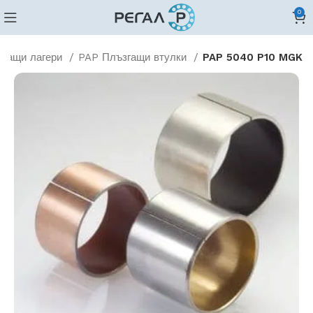
0
згащи лагери
PAP Плъзгащи втулки
PAP 5040 P10 MGK