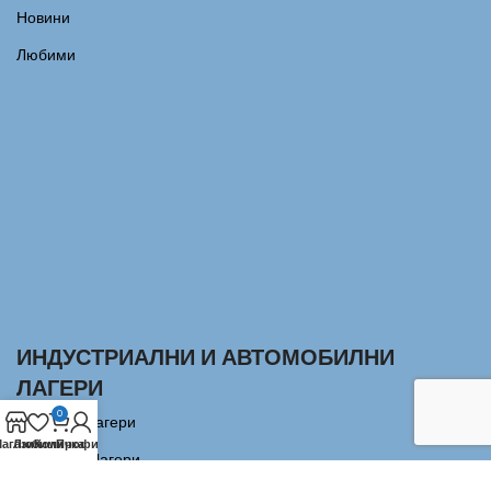
Новини
Любими
ИНДУСТРИАЛНИ И АВТОМОБИЛНИ
ЛАГЕРИ
0
Сачмени лагери
агазин
Любими
Количка
Профил
Аксиални Лагери