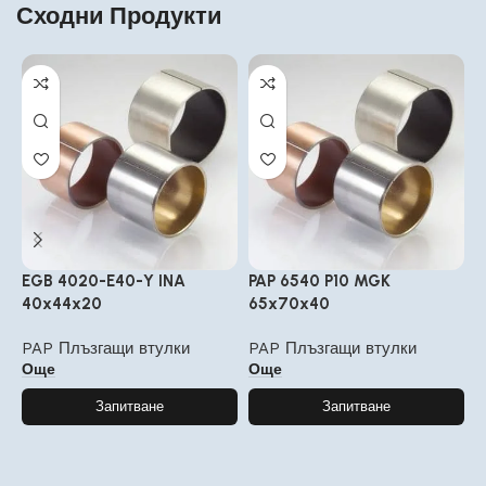
Сходни Продукти
EGB 4020-E40-Y INA
PAP 6540 P10 MGK
P
40x44x20
65x70x40
2
PAP Плъзгащи втулки
PAP Плъзгащи втулки
P
Още
Още
Запитване
Запитване