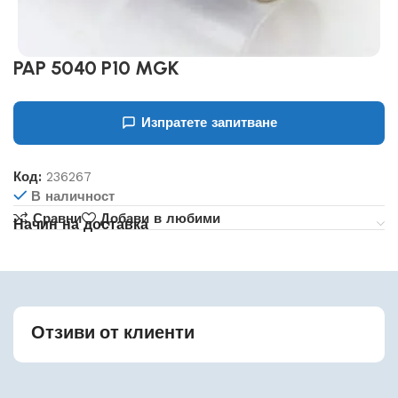
PAP 5040 P10 MGK
Изпратете запитване
Код:
236267
В наличност
Сравни
Добави в любими
Начин на доставка
Отзиви от клиенти