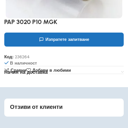
PAP 3020 P10 MGK
Изпратете запитване
Код:
236264
В наличност
Сравни
Добави в любими
Начин на доставка
Отзиви от клиенти