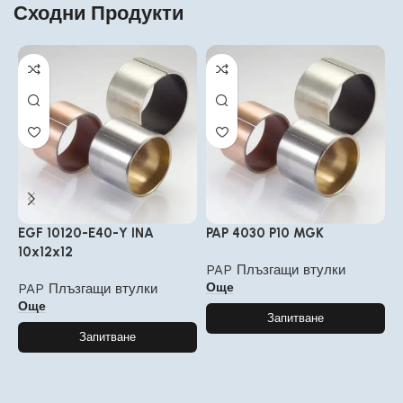
Сходни Продукти
EGF 10120-E40-Y INA
PAP 4030 P10 MGK
P
10x12x12
б
PAP Плъзгащи втулки
Още
PAP Плъзгащи втулки
P
Още
Запитване
Запитване