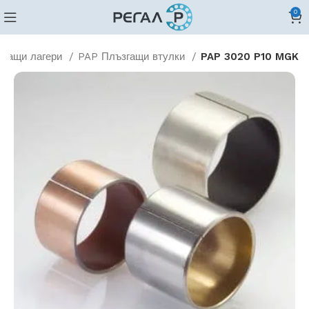
0
згащи лагери
PAP Плъзгащи втулки
PAP 3020 P10 MGK