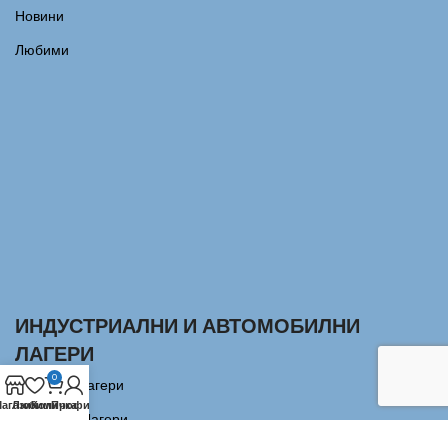
Новини
Любими
ИНДУСТРИАЛНИ И АВТОМОБИЛНИ
ЛАГЕРИ
0
Сачмени лагери
агазин
Любими
Количка
Профил
Аксиални Лагери