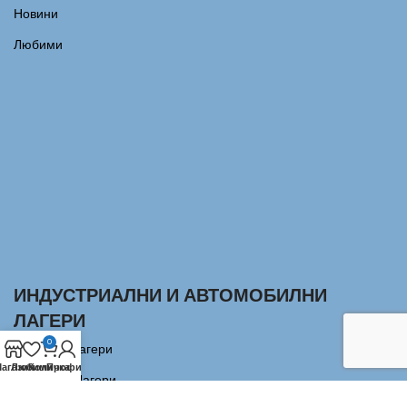
Новини
Любими
ИНДУСТРИАЛНИ И АВТОМОБИЛНИ
ЛАГЕРИ
0
Сачмени лагери
агазин
Любими
Количка
Профил
Аксиални Лагери