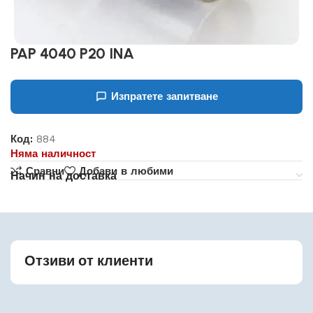
PAP 4040 P20 INA
Изпратете запитване
Код:
884
Няма наличност
Сравни
Добави в любими
Начин на доставка
Отзиви от клиенти