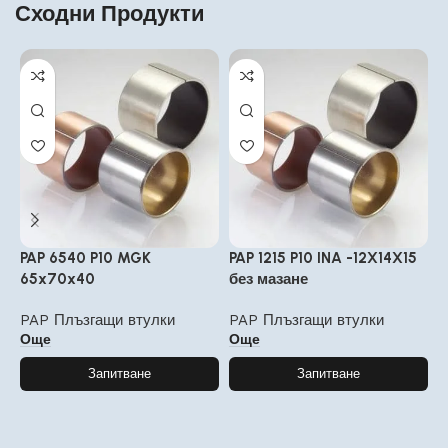
Сходни Продукти
PAP 6540 P10 MGK
PAP 1215 P10 INA -12X14X15
P
65x70x40
без мазане
P
PAP Плъзгащи втулки
PAP Плъзгащи втулки
Още
Още
Запитване
Запитване