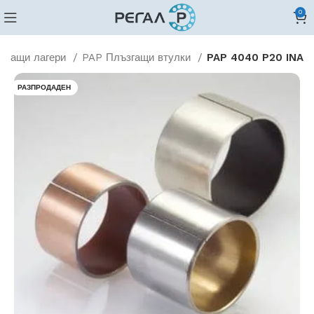
0
згащи лагери
PAP Плъзгащи втулки
PAP 4040 P20 INA
РАЗПРОДАДЕН