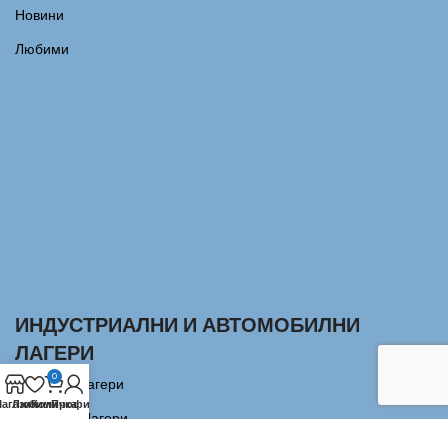
Новини
Любими
ИНДУСТРИАЛНИ И АВТОМОБИЛНИ
ЛАГЕРИ
0
Сачмени лагери
агазин
Любими
Количка
Профил
Аксиални Лагери