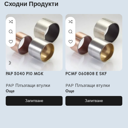
Сходни Продукти
PAP 5040 P10 MGK
PCMF 060808 E SKF
P
PAP Плъзгащи втулки
PAP Плъзгащи втулки
P
Още
Още
Запитване
Запитване