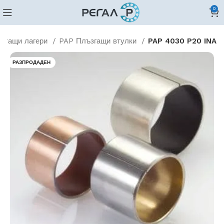
0
згащи лагери
PAP Плъзгащи втулки
PAP 4030 P20 INA
РАЗПРОДАДЕН