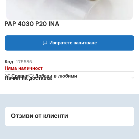
PAP 4030 P20 INA
Изпратете запитване
Код:
175585
Няма наличност
Сравни
Добави в любими
Начин на доставка
Отзиви от клиенти