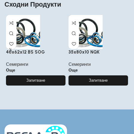
Сходни Продукти
40x62x12 BS SOG
35x80x10 NQK
2
Семеринги
Семеринги
С
Още
Още
Запитване
Запитване