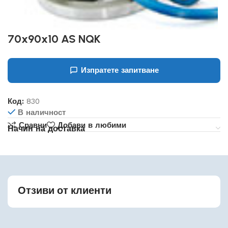
70x90x10 AS NQK
Изпратете запитване
Код:
830
В наличност
Сравни
Добави в любими
Начин на доставка
Отзиви от клиенти