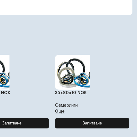
S NQK
35x80x10 NQK
Семеринги
Още
Запитване
Запитване