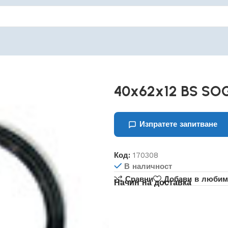
40x62x12 BS SO
Изпратете запитване
Код:
170308
В наличност
Сравни
Добави в любим
Начин на доставка