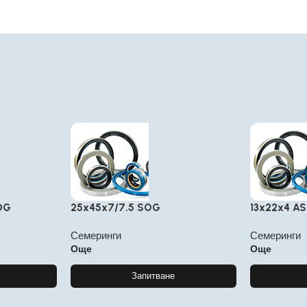
OG
25x45x7/7.5 SOG
13x22x4 A
Семеринги
Семеринги
Още
Още
Запитване