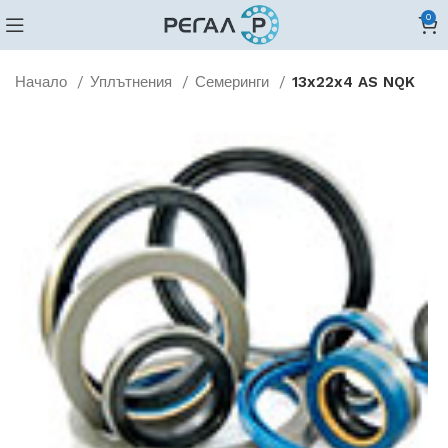
0
Начало
Уплътнения
Семеринги
13x22x4 AS NQK