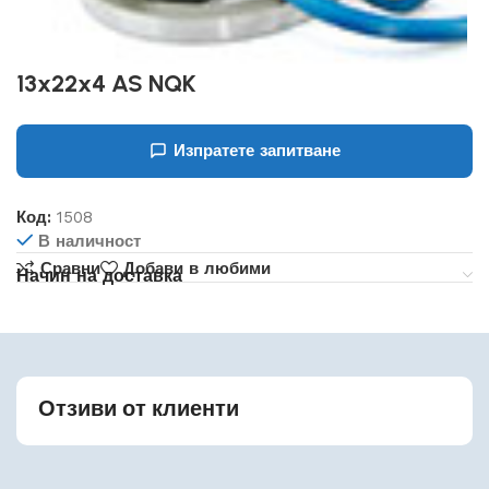
13x22x4 AS NQK
Изпратете запитване
Код:
1508
В наличност
Сравни
Добави в любими
Начин на доставка
Отзиви от клиенти