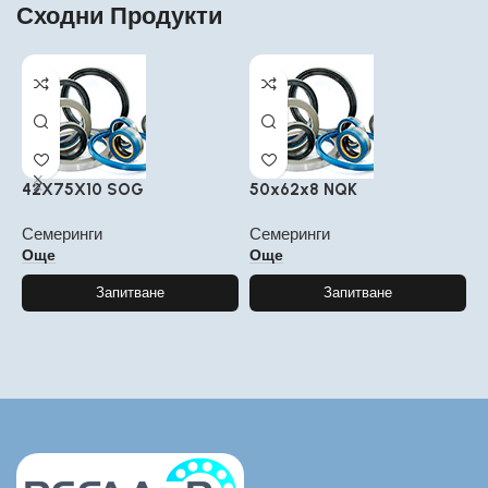
Сходни Продукти
42X75X10 SOG
50x62x8 NQK
2
Семеринги
Семеринги
С
Още
Още
Запитване
Запитване