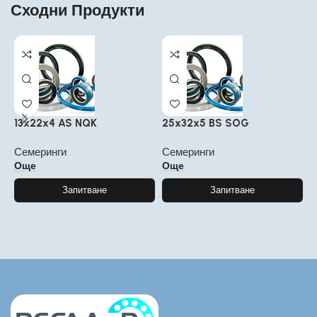
Сходни Продукти
13x22x4 AS NQK
25x32x5 BS SOG
4
Семеринги
Семеринги
С
Още
Още
Запитване
Запитване