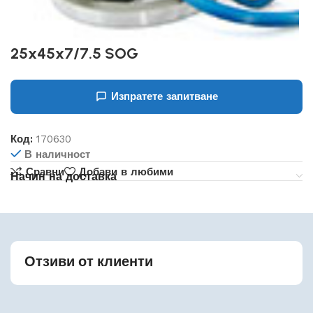
25x45x7/7.5 SOG
Изпратете запитване
Код:
170630
В наличност
Сравни
Добави в любими
Начин на доставка
Отзиви от клиенти