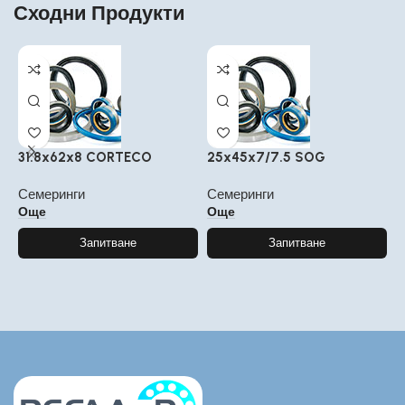
Сходни Продукти
31.8x62x8 CORTECO
25x45x7/7.5 SOG
2
Семеринги
Семеринги
С
Още
Още
Запитване
Запитване