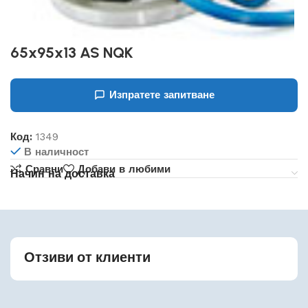
65x95x13 AS NQK
Изпратете запитване
Код:
1349
В наличност
Сравни
Добави в любими
Начин на доставка
Отзиви от клиенти