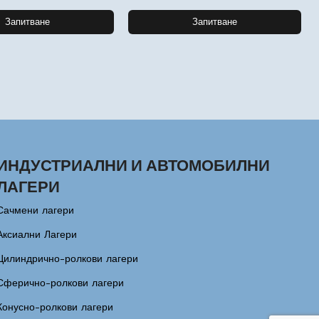
Запитване
Запитване
ИНДУСТРИАЛНИ И АВТОМОБИЛНИ
ЛАГЕРИ
Сачмени лагери
Аксиални Лагери
Цилиндрично-ролкови лагери
Сферично-ролкови лагери
Конусно-ролкови лагери