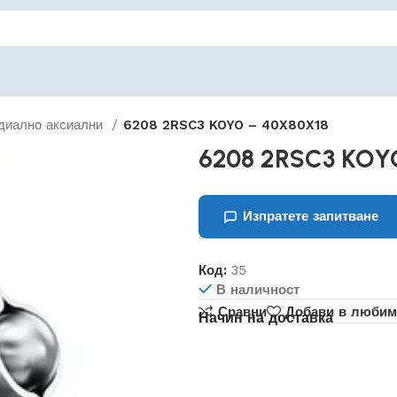
диално аксиални
6208 2RSC3 KOYO – 40X80X18
6208 2RSC3 KOY
Изпратете запитване
Код:
35
В наличност
Сравни
Добави в любим
Начин на доставка