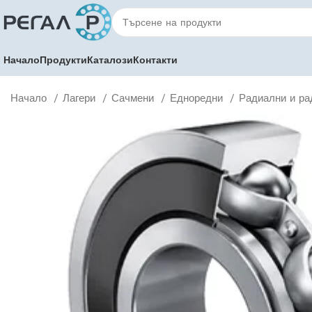
Начало
Продукти
Каталози
Контакти
Начало
Лагери
Сачмени
Едноредни
Радиални и ра