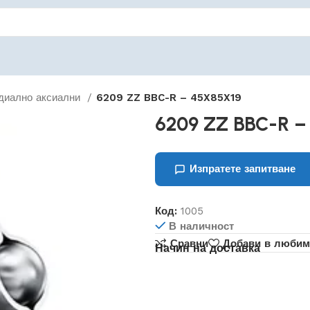
диално аксиални
6209 ZZ BBC-R – 45X85X19
6209 ZZ BBC-R –
Изпратете запитване
Код:
1005
В наличност
Сравни
Добави в любим
Начин на доставка