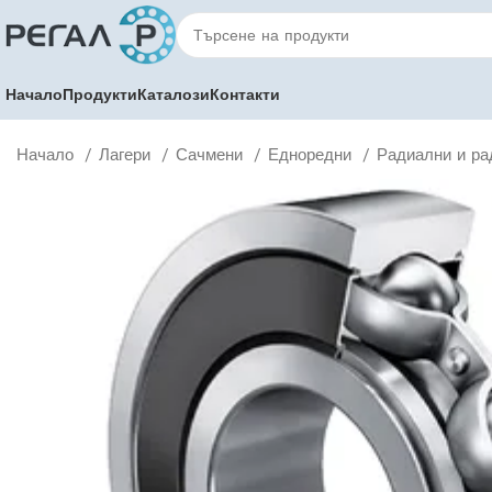
Начало
Продукти
Каталози
Контакти
Начало
Лагери
Сачмени
Едноредни
Радиални и ра