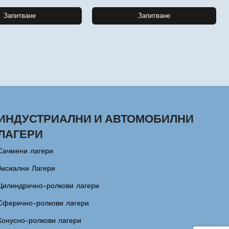
Запитване
Запитване
ИНДУСТРИАЛНИ И АВТОМОБИЛНИ
ЛАГЕРИ
Сачмени лагери
Аксиални Лагери
Цилиндрично-ролкови лагери
Сферично-ролкови лагери
Конусно-ролкови лагери