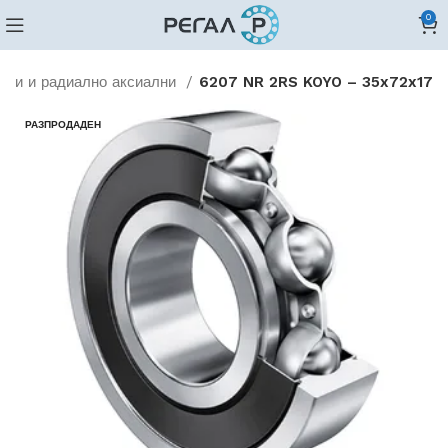
0
лни и радиално аксиални
6207 NR 2RS KOYO – 35x72x17
РАЗПРОДАДЕН