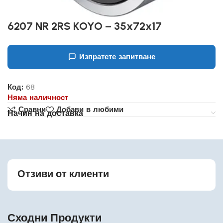
6207 NR 2RS KOYO – 35x72x17
Изпратете запитване
Код:
68
Няма наличност
Сравни
Добави в любими
Начин на доставка
Отзиви от клиенти
Сходни Продукти