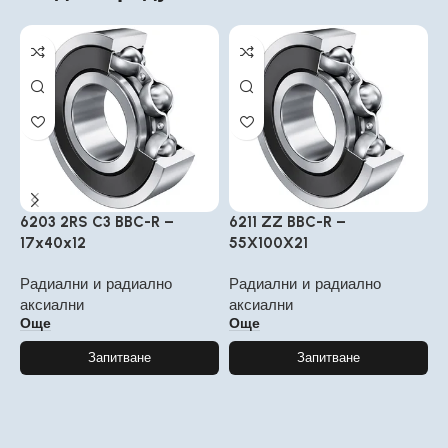
6203 2RS C3 BBC-R –
6211 ZZ BBC-R –
6
17x40x12
55X100X21
6
Радиални и радиално
Радиални и радиално
Р
аксиални
аксиални
а
Още
Още
Запитване
Запитване