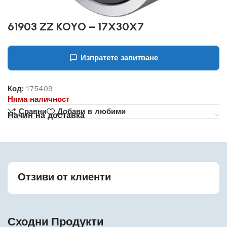
61903 ZZ KOYO – 17X30X7
Изпратете запитване
Код:
175409
Няма наличност
Сравни
Добави в любими
Начин на доставка
Отзиви от клиенти
Сходни Продукти