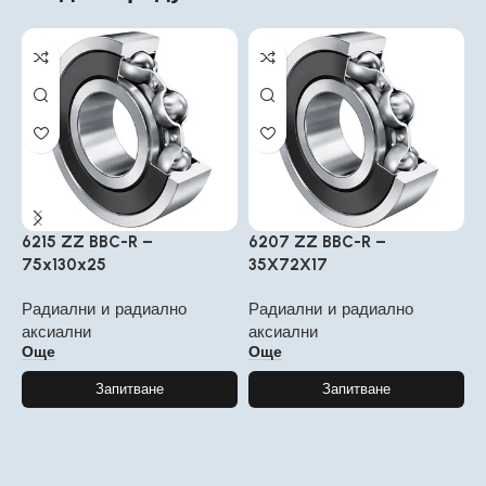
6215 ZZ BBC-R –
6207 ZZ BBC-R –
6
75x130x25
35X72X17
8
Радиални и радиално
Радиални и радиално
Р
аксиални
аксиални
а
Още
Още
Запитване
Запитване