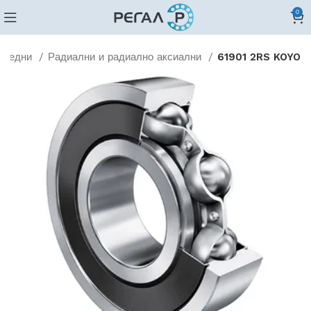
0
оредни
Радиални и радиално аксиални
61901 2RS KOYO