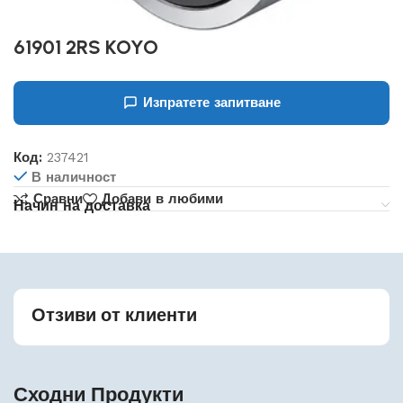
61901 2RS KOYO
Изпратете запитване
Код:
237421
В наличност
Сравни
Добави в любими
Начин на доставка
Отзиви от клиенти
Сходни Продукти