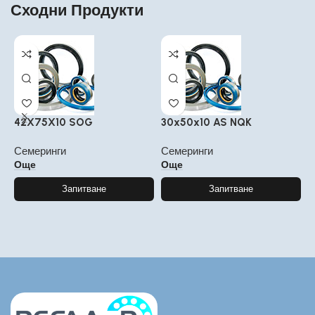
Сходни Продукти
42X75X10 SOG
30x50x10 AS NQK
6
Семеринги
Семеринги
С
Още
Още
Запитване
Запитване