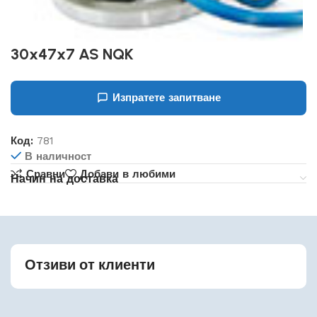
30x47x7 AS NQK
Изпратете запитване
Код:
781
В наличност
Сравни
Добави в любими
Начин на доставка
Отзиви от клиенти