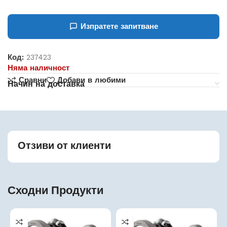
Изпратете запитване
Код:
237423
Няма наличност
Сравни
Добави в любими
Начин на доставка
Отзиви от клиенти
Сходни Продукти