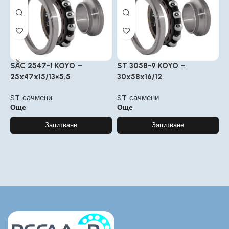
SAC 2547-1 KOYO –
ST 3058-9 KOYO –
S
25x47x15/13×5.5
30x58x16/12
3
ST сачмени
ST сачмени
S
Още
Още
Запитване
Запитване