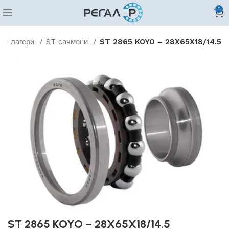
0
ни лагери
ST сачмени
ST 2865 KOYO – 28X65X18/14.5
ST 2865 KOYO – 28X65X18/14.5