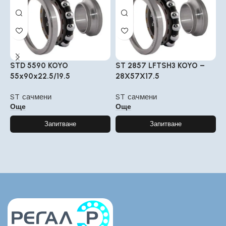
STD 5590 KOYO
ST 2857 LFTSH3 KOYO –
S
55x90x22.5/19.5
28X57X17.5
3
ST сачмени
ST сачмени
S
Още
Още
Запитване
Запитване