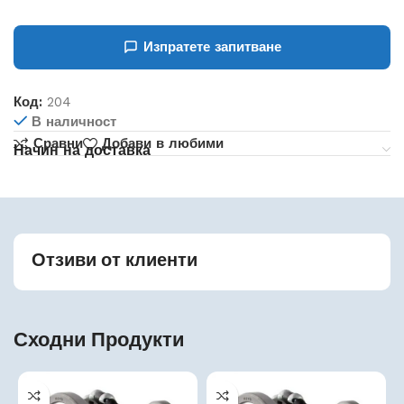
Изпратете запитване
Код:
204
В наличност
Сравни
Добави в любими
Начин на доставка
Отзиви от клиенти
Сходни Продукти