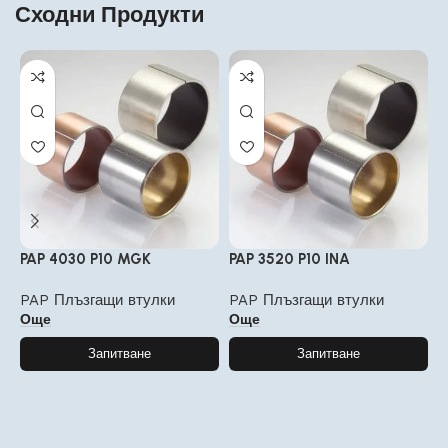
Сходни Продукти
PAP 4030 P10 MGK
PAP 3520 P10 INA
P
4
PAP Плъзгащи втулки
PAP Плъзгащи втулки
Още
Още
P
Запитване
Запитване