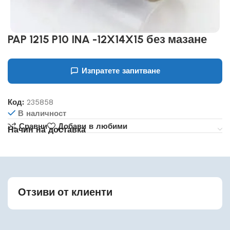
PAP 1215 P10 INA -12X14X15 без мазане
Изпратете запитване
Код:
235858
В наличност
Сравни
Добави в любими
Начин на доставка
Отзиви от клиенти