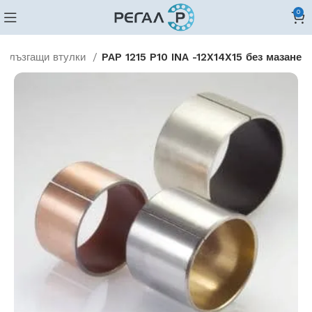
0
 Плъзгащи втулки
PAP 1215 P10 INA -12X14X15 без мазане