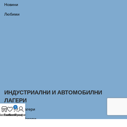
Новини
Любими
ИНДУСТРИАЛНИ И АВТОМОБИЛНИ
ЛАГЕРИ
0
Сачмени лагери
агазин
Любими
Количка
Профил
Аксиални Лагери