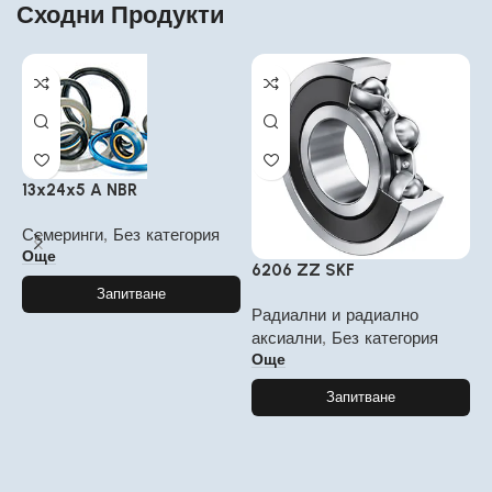
Сходни Продукти
13x24x5 A NBR
Семеринги
,
Без категория
Още
6206 ZZ SKF
1
Запитване
Радиални и радиално
Л
аксиални
,
Без категория
к
Още
Запитване