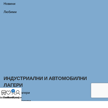
Новини
Любими
ИНДУСТРИАЛНИ И АВТОМОБИЛНИ
ЛАГЕРИ
0
Сачмени лагери
агазин
Любими
Количка
Профил
Аксиални Лагери