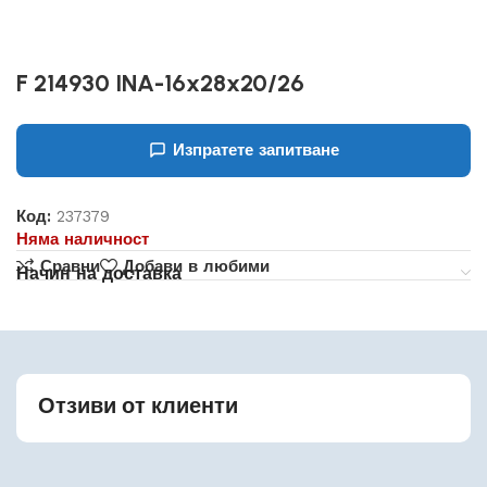
F 214930 INA-16x28x20/26
Изпратете запитване
Код:
237379
Няма наличност
Сравни
Добави в любими
Начин на доставка
Отзиви от клиенти