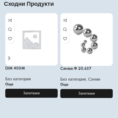
Сходни Продукти
6
DIM 400M
Сачма Ф 20,637
Р
Без категория
Без категория
,
Сачми
а
Още
Още
Запитване
Запитване