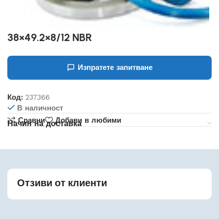
38×49.2×8/12 NBR
Изпратете запитване
Код:
237366
В наличност
Сравни
Добави в любими
Начин на доставка
Отзиви от клиенти