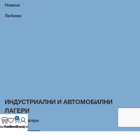
Новини
Любими
ИНДУСТРИАЛНИ И АВТОМОБИЛНИ
ЛАГЕРИ
0
Сачмени лагери
агазин
Любими
Количка
Профил
Аксиални Лагери