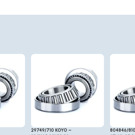
29749/710 KOYO –
804846/81