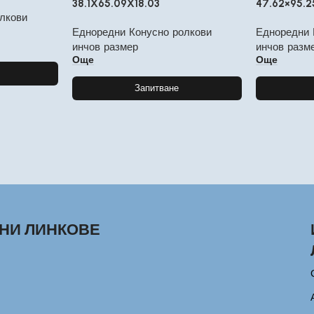
38.1X65.09X18.03
47.62×95.2
лкови
Едноредни Конусно ролкови
Едноредни 
инчов размер
инчов разм
Още
Още
Запитване
НИ ЛИНКОВЕ