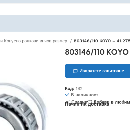
и Конусно ролкови инчов размер
803146/110 KOYO – 41.27
803146/110 KOYO 
Изпратете запитване
Код:
182
В наличност
Сравни
Добави в любим
Начин на доставка