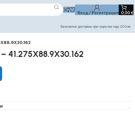
Вход / Регистрация
0,00
€
Безплатна доставка при поръчки над 200лв
5X88.9X30.162
– 41.275X88.9X30.162
и