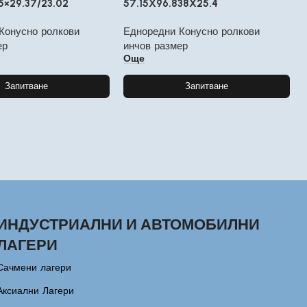
5×29.37/23.02
57.15X96.838X25.4
Конусно ролкови
Едноредни Конусно ролкови
ер
инчов размер
Още
Запитване
Запитване
ИНДУСТРИАЛНИ И АВТОМОБИЛНИ
ЛАГЕРИ
Сачмени лагери
Аксиални Лагери