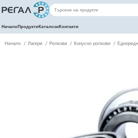
Начало
Продукти
Каталози
Контакти
Начало
Лагери
Ролкови
Конусно ролкови
Едноредн