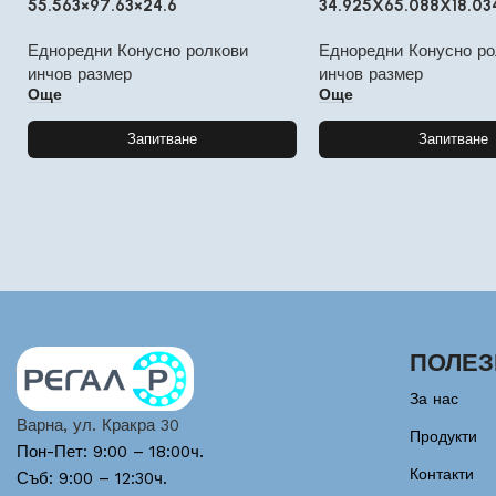
55.563×97.63×24.6
34.925X65.088X18.03
Едноредни Конусно ролкови
Едноредни Конусно ро
инчов размер
инчов размер
Още
Още
Запитване
Запитване
ПОЛЕЗ
За нас
Варна, ул. Кракра 30
Продукти
Пон-Пет: 9:00 – 18:00ч.
Контакти
Съб: 9:00 – 12:30ч.