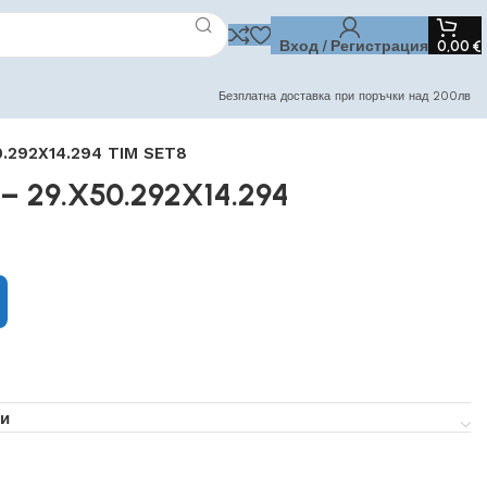
Вход / Регистрация
0,00
€
Безплатна доставка при поръчки над 200лв
0.292X14.294 TIM SET8
– 29.X50.292X14.294
и