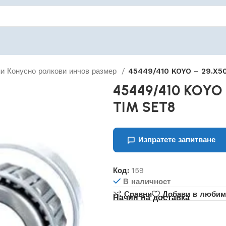
и Конусно ролкови инчов размер
45449/410 KOYO – 29.X5
45449/410 KOYO 
TIM SET8
Изпратете запитване
Код:
159
В наличност
Сравни
Добави в любим
Начин на доставка