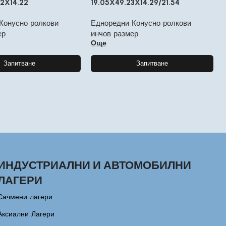
2X14.22
19.05X49.23X14.29/21.54
Конусно ролкови
Едноредни Конусно ролкови
ер
инчов размер
Още
Запитване
Запитване
ИНДУСТРИАЛНИ И АВТОМОБИЛНИ
ЛАГЕРИ
Сачмени лагери
Аксиални Лагери