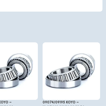
KOYO –
09074/09195 KOYO –