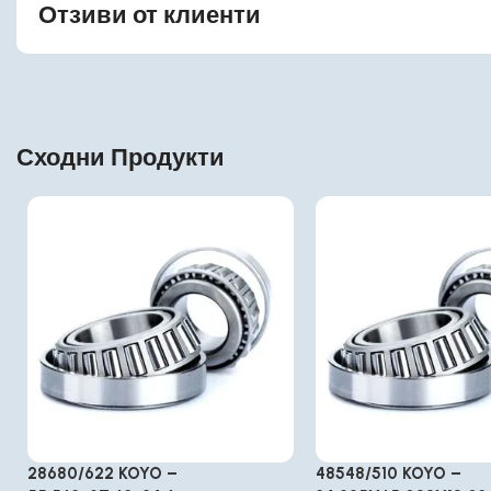
Отзиви от клиенти
Сходни Продукти
28680/622 KOYO –
48548/510 KOYO –