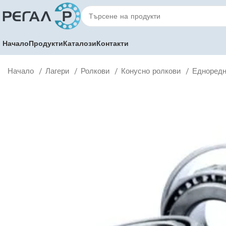
Начало
Продукти
Каталози
Контакти
Начало
Лагери
Ролкови
Конусно ролкови
Едноредн