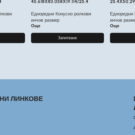
4
45.618X83.058X19.114/25.4
25.4X50.29
лкови
Едноредни Конусно ролкови
Едноредни 
инчов размер
инчов разм
Още
Още
Запитване
НИ ЛИНКОВЕ