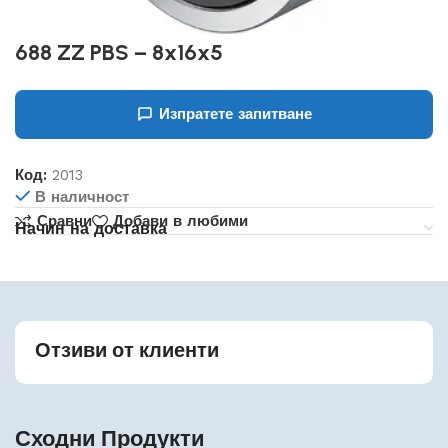
688 ZZ PBS – 8x16x5
Изпратете запитване
Код:
2013
В наличност
Сравни
Добави в любими
Начин на доставка
Отзиви от клиенти
Сходни Продукти