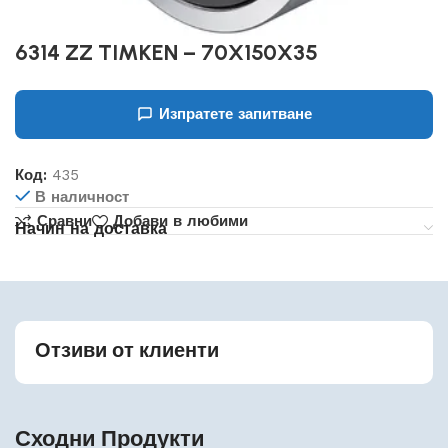
6314 ZZ TIMKEN – 70X150X35
Изпратете запитване
Код:
435
В наличност
Сравни
Добави в любими
Начин на доставка
Отзиви от клиенти
Сходни Продукти