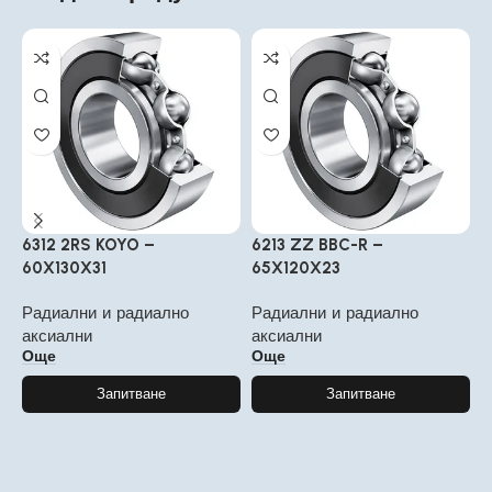
6312 2RS KOYO –
6213 ZZ BBC-R –
6
60X130X31
65X120X23
1
Радиални и радиално
Радиални и радиално
Р
аксиални
аксиални
а
Още
Още
Запитване
Запитване