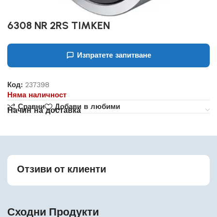
6308 NR 2RS TIMKEN
Изпратете запитване
Код:
237398
Няма наличност
Сравни
Добави в любими
Начин на доставка
Отзиви от клиенти
Сходни Продукти