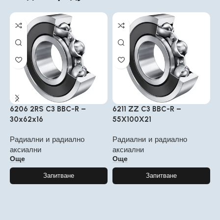
6206 2RS C3 BBC-R –
6211 ZZ C3 BBC-R –
6
30x62x16
55X100X21
8
Радиални и радиално
Радиални и радиално
Р
аксиални
аксиални
а
Още
Още
Запитване
Запитване