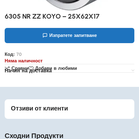
6305 NR ZZ KOYO – 25X62X17
Изпратете запитване
Код:
70
Няма наличност
Сравни
Добави в любими
Начин на доставка
Отзиви от клиенти
Сходни Продукти