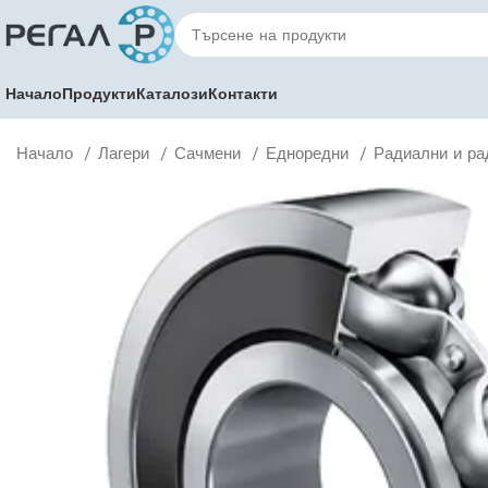
Начало
Продукти
Каталози
Контакти
Начало
Лагери
Сачмени
Едноредни
Радиални и ра