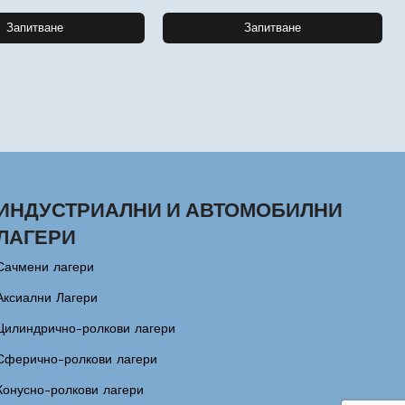
Запитване
Запитване
ИНДУСТРИАЛНИ И АВТОМОБИЛНИ
ЛАГЕРИ
Сачмени лагери
Аксиални Лагери
Цилиндрично-ролкови лагери
Сферично-ролкови лагери
Конусно-ролкови лагери