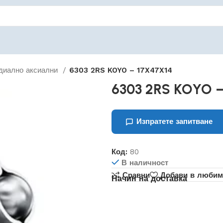
диално аксиални
6303 2RS KOYO – 17X47X14
6303 2RS KOYO –
Изпратете запитване
Код:
80
В наличност
Сравни
Добави в любим
Начин на доставка