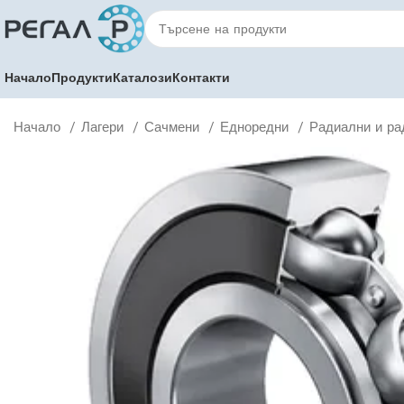
Начало
Продукти
Каталози
Контакти
Начало
Лагери
Сачмени
Едноредни
Радиални и ра