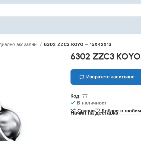
диално аксиални
6302 ZZC3 KOYO – 15X42X13
6302 ZZC3 KOYO
Изпратете запитване
Код:
77
В наличност
Сравни
Добави в любим
Начин на доставка