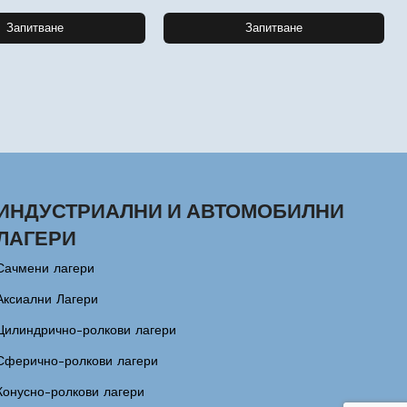
Запитване
Запитване
ИНДУСТРИАЛНИ И АВТОМОБИЛНИ
ЛАГЕРИ
Сачмени лагери
Аксиални Лагери
Цилиндрично-ролкови лагери
Сферично-ролкови лагери
Конусно-ролкови лагери