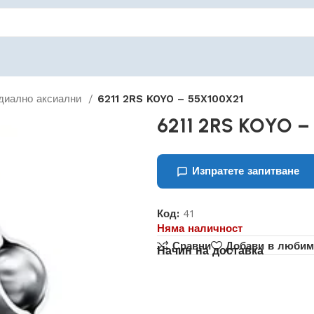
диално аксиални
6211 2RS KOYO – 55X100X21
6211 2RS KOYO –
Изпратете запитване
Код:
41
Няма наличност
Сравни
Добави в любим
Начин на доставка