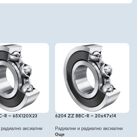
C-R – 65X120X23
6204 ZZ BBC-R – 20x47x14
 радиално аксиални
Радиални и радиално аксиални
Още