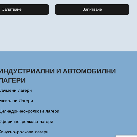
Запитване
Запитване
ИНДУСТРИАЛНИ И АВТОМОБИЛНИ
ЛАГЕРИ
Сачмени лагери
Аксиални Лагери
Цилиндрично-ролкови лагери
Сферично-ролкови лагери
Конусно-ролкови лагери