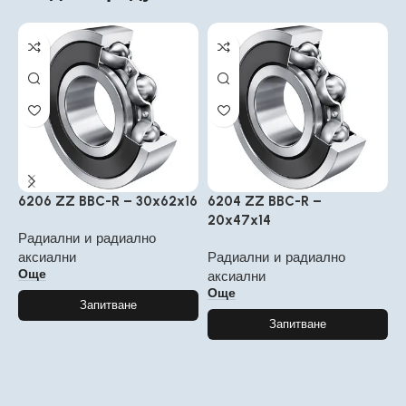
6206 ZZ BBC-R – 30x62x16
6204 ZZ BBC-R –
6
20x47x14
5
Радиални и радиално
аксиални
Радиални и радиално
Р
Още
аксиални
а
Още
Запитване
Запитване