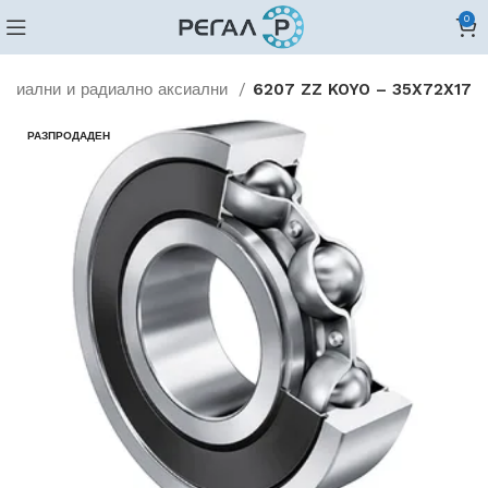
0
адиални и радиално аксиални
6207 ZZ KOYO – 35X72X17
РАЗПРОДАДЕН