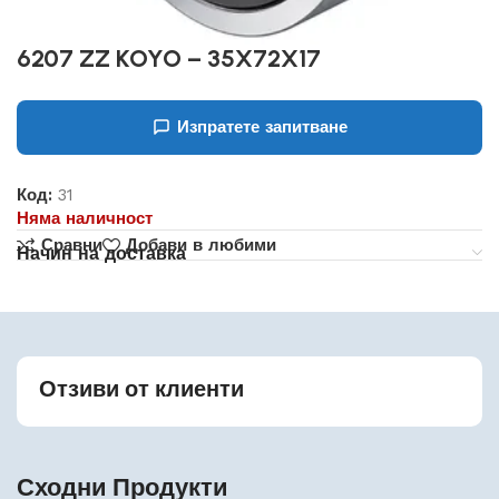
6207 ZZ KOYO – 35X72X17
Изпратете запитване
Код:
31
Няма наличност
Сравни
Добави в любими
Начин на доставка
Отзиви от клиенти
Сходни Продукти