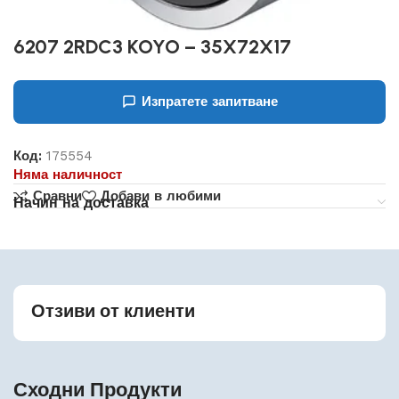
6207 2RDC3 KOYO – 35X72X17
Изпратете запитване
Код:
175554
Няма наличност
Сравни
Добави в любими
Начин на доставка
Отзиви от клиенти
Сходни Продукти