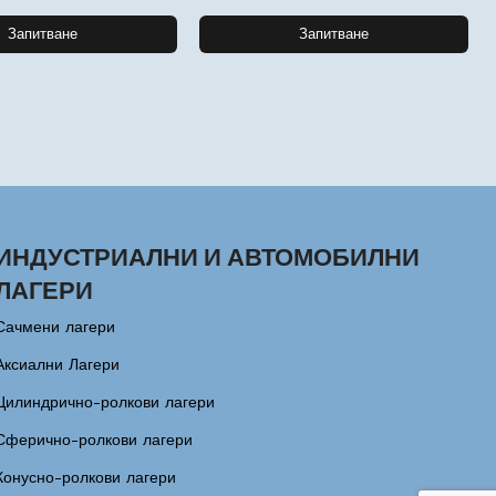
Запитване
Запитване
ИНДУСТРИАЛНИ И АВТОМОБИЛНИ
ЛАГЕРИ
Сачмени лагери
Аксиални Лагери
Цилиндрично-ролкови лагери
Сферично-ролкови лагери
Конусно-ролкови лагери