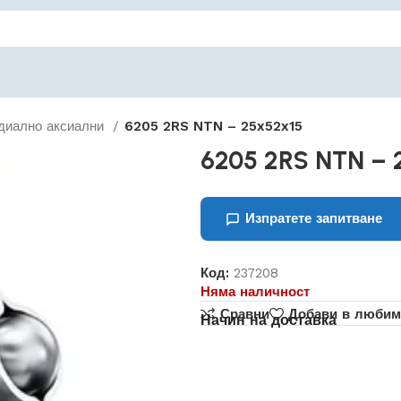
диално аксиални
6205 2RS NTN – 25x52x15
6205 2RS NTN – 
Изпратете запитване
Код:
237208
Няма наличност
Сравни
Добави в любим
Начин на доставка