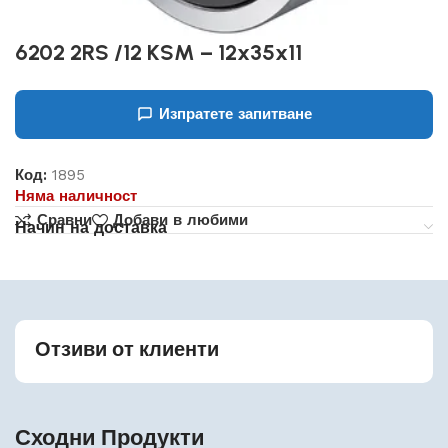
6202 2RS /12 KSM – 12x35x11
Изпратете запитване
Код:
1895
Няма наличност
Сравни
Добави в любими
Начин на доставка
Отзиви от клиенти
Сходни Продукти