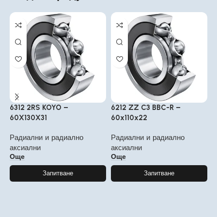
6312 2RS KOYO –
6212 ZZ C3 BBC-R –
6
60X130X31
60x110x22
8
Радиални и радиално
Радиални и радиално
Р
аксиални
аксиални
а
Още
Още
Запитване
Запитване