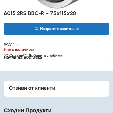
6015 2RS BBC-R – 75x115x20
Изпратете запитване
Код:
993
Няма наличност
Сравни
Добави в любими
Начин на доставка
Отзиви от клиенти
Сходни Продукти