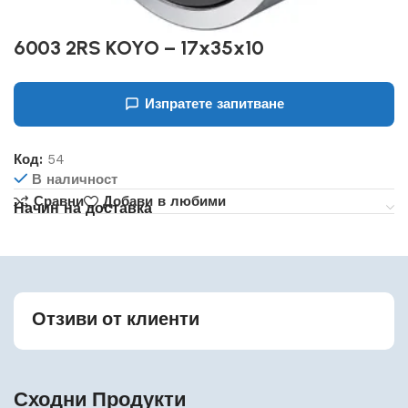
6003 2RS KOYO – 17x35x10
Изпратете запитване
Код:
54
В наличност
Сравни
Добави в любими
Начин на доставка
Отзиви от клиенти
Сходни Продукти