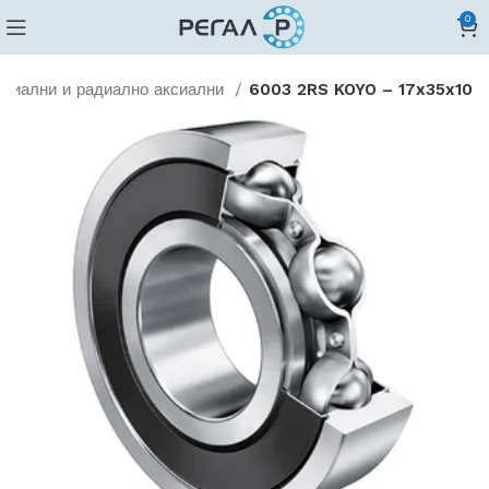
0
адиални и радиално аксиални
6003 2RS KOYO – 17x35x10