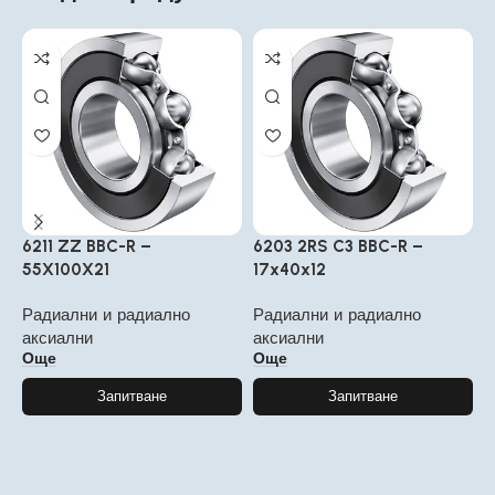
6211 ZZ BBC-R –
6203 2RS C3 BBC-R –
6
55X100X21
17x40x12
3
Радиални и радиално
Радиални и радиално
Р
аксиални
аксиални
а
Още
Още
Запитване
Запитване