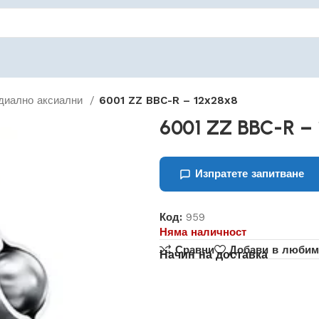
диално аксиални
6001 ZZ BBC-R – 12x28x8
6001 ZZ BBC-R –
Изпратете запитване
Код:
959
Няма наличност
Сравни
Добави в любим
Начин на доставка