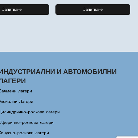
Запитване
Запитване
ИНДУСТРИАЛНИ И АВТОМОБИЛНИ
ЛАГЕРИ
Сачмени лагери
Аксиални Лагери
Цилиндрично-ролкови лагери
Сферично-ролкови лагери
Конусно-ролкови лагери