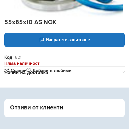
55x85x10 AS NQK
Изпратете запитване
Код:
821
Няма наличност
Сравни
Добави в любими
Начин на доставка
Отзиви от клиенти