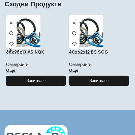
Сходни Продукти
65x95x13 AS NQK
40x62x12 BS SOG
9
Семеринги
Семеринги
С
Още
Още
Запитване
Запитване