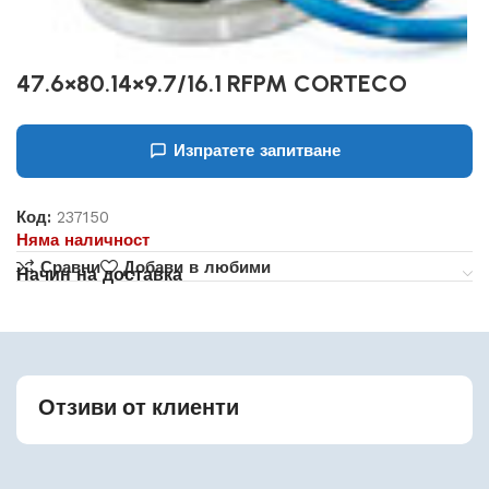
47.6×80.14×9.7/16.1 RFPM CORTECO
Изпратете запитване
Код:
237150
Няма наличност
Сравни
Добави в любими
Начин на доставка
Отзиви от клиенти