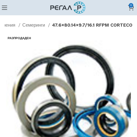
0
ътнения
Семеринги
47.6×80.14×9.7/16.1 RFPM CORTECO
РАЗПРОДАДЕН