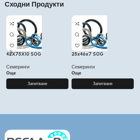
Сходни Продукти
42X75X10 SOG
25x46x7 SOG
4
Семеринги
Семеринги
С
Още
Още
Запитване
Запитване