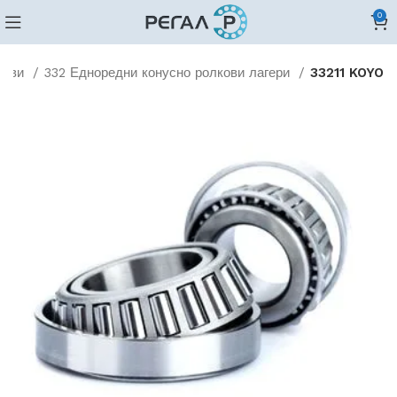
0
кови
332 Едноредни конусно ролкови лагери
33211 KOYO