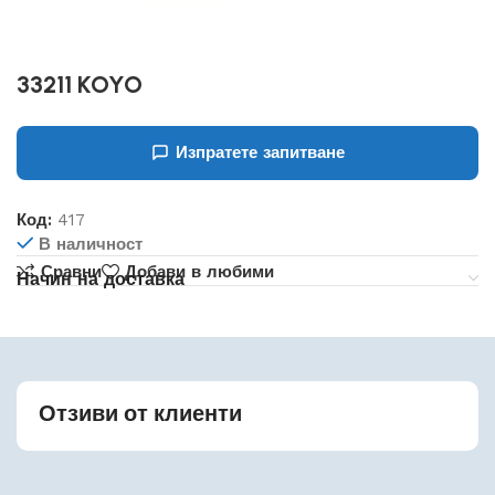
33211 KOYO
Изпратете запитване
Код:
417
В наличност
Сравни
Добави в любими
Начин на доставка
Отзиви от клиенти