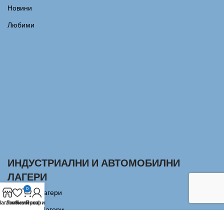
Новини
Любими
ИНДУСТРИАЛНИ И АВТОМОБИЛНИ
ЛАГЕРИ
0
Сачмени лагери
агазин
Любими
Количка
Профил
Аксиални Лагери