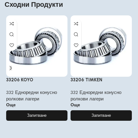
Сходни Продукти
33206 KOYO
33206 TIMKEN
3
332 Едноредни конусно
332 Едноредни конусно
3
ролкови лагери
ролкови лагери
р
Още
Още
Запитване
Запитване