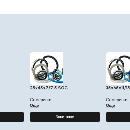
25x45x7/7.5 SOG
35x65x11/1
Семеринги
Семеринги
Още
Още
Запитване