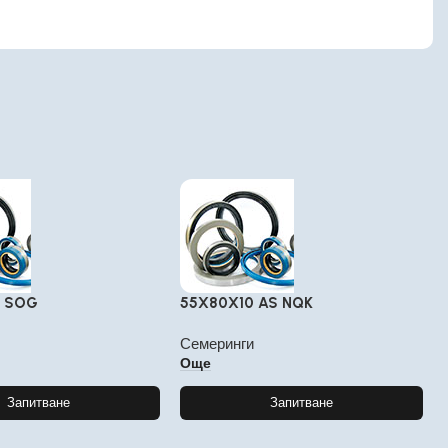
5 SOG
55X80X10 AS NQK
Семеринги
Още
Запитване
Запитване