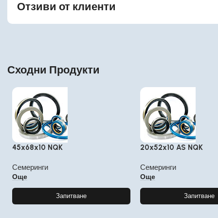
Отзиви от клиенти
Сходни Продукти
45x68x10 NQK
20x52x10 AS NQK
Семеринги
Семеринги
Още
Още
Запитване
Запитване