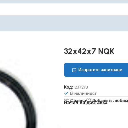
32x42x7 NQK
Изпратете запитване
Код:
237218
В наличност
Сравни
Добави в любим
Начин на доставка